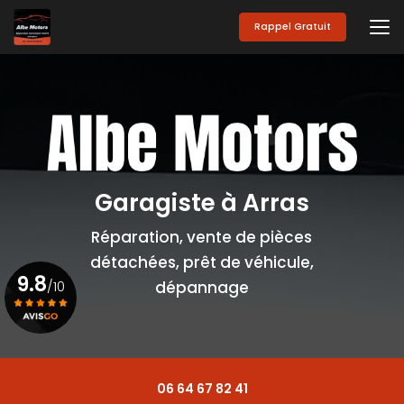
Aller
au
Rappel Gratuit
contenu
principal
Garagiste à Arras
Réparation, vente de pièces
détachées, prêt de véhicule,
9.8
/10
dépannage
Voir le certificat
06 64 67 82 41