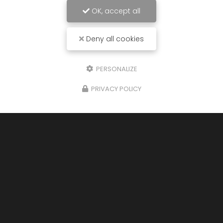
Téléphone
OK, accept all
Message
Deny all cookies
PERSONALIZE
PRIVACY POLICY
J'autorise ce site à conserver l'ensemble des données transmises dans
ce formulaire pour faciliter le suivi et le traitement de ma demande.
(Aucune exploitation commerciale ne sera faite des données conservées.
Voir notre
politique de confidentialité
)