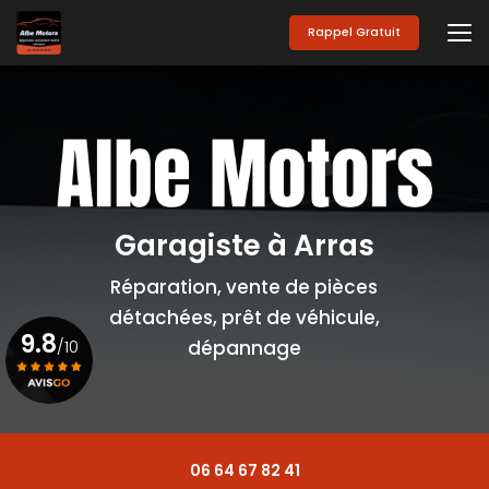
Aller
au
Rappel Gratuit
contenu
principal
Garagiste à Arras
Réparation, vente de pièces
détachées, prêt de véhicule,
9.8
/10
dépannage
Voir le certificat
06 64 67 82 41