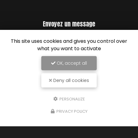
Envoyez un message
Nom Prénom
This site uses cookies and gives you control over
what you want to activate
Société
OK, accept all
Email
Deny all cookies
Téléphone
Message
PERSONALIZE
PRIVACY POLICY