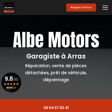
Aller
au
Rappel Gratuit
contenu
principal
Garagiste à Arras
Réparation, vente de pièces
détachées, prêt de véhicule,
9.8
/10
dépannage
Voir le certificat
06 64 67 82 41