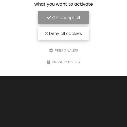
what you want to activate
OK, accept all
Deny all cookies
PERSONALIZE
29/07/2024
PRIVACY POLICY
Nouveau support de communication web
Albe Motors à Arras
vous présente son
nouveau support de communication web
réalisé par la société
BIIM COM
. Vous souhaita
une agréable visite, si vous avez…
Toute l'actualité