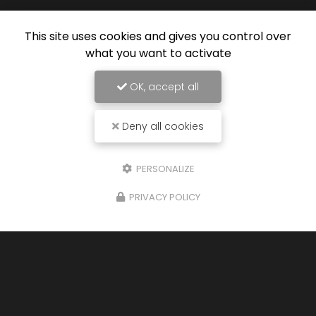
This site uses cookies and gives you control over
what you want to activate
OK, accept all
Deny all cookies
PERSONALIZE
PRIVACY POLICY
29/07/2024
Nouveau support de communication web
Albe Motors à Arras
vous présente son
nouveau support de communication web
réalisé par la société
BIIM COM
. Vous souhaitant
une agréable visite, si vous avez…