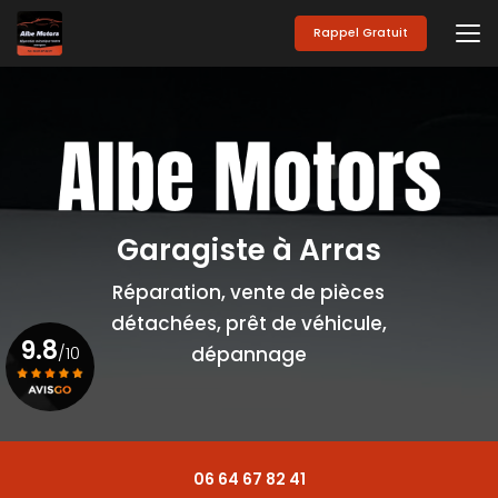
Aller
au
Rappel Gratuit
contenu
principal
Garagiste à Arras
Réparation, vente de pièces
détachées, prêt de véhicule,
9.8
/10
dépannage
Voir le certificat
06 64 67 82 41