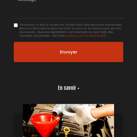
J'autorise ce site à conserver l'ensemble des données transmises
dans ce formulaire pour faciliter le suivi et le traitement de ma
demande.
(Aucune exploitation commerciale ne sera faite des
données concervées. Voir notre
politique de confidentialité
)
En savoir +