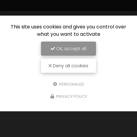
This site uses cookies and gives you control over
what you want to activate
OK, accept all
Deny all cookies
PERSONALIZE
PRIVACY POLICY
29/07/2024
ure à
Nouveau support de communicati
Albe Motors à Arras
vous présente so
nouveau support de communication