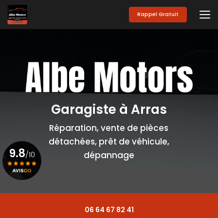
Aller
au
Rappel Gratuit
contenu
principal
Garagiste à Arras
Réparation, vente de pièces
détachées, prêt de véhicule,
9.8
/10
dépannage
Voir le certificat
06 64 67 82 41