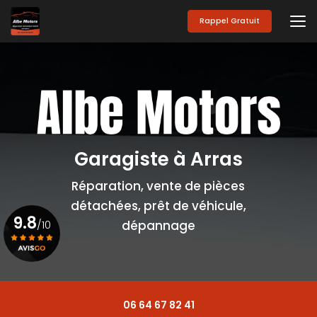
Aller
au
Rappel Gratuit
contenu
principal
Garagiste à Arras
Réparation, vente de pièces
détachées, prêt de véhicule,
9.8
/10
dépannage
Voir le certificat
06 64 67 82 41