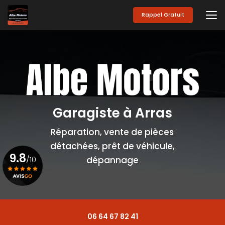
Aller
au
Rappel Gratuit
contenu
principal
Garagiste à Arras
Réparation, vente de pièces
détachées, prêt de véhicule,
9.8
/10
dépannage
Voir le certificat
06 64 67 82 41