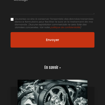
J'autorise ce site à conserver l'ensemble des données transmises
dans ce formulaire pour faciliter le suivi et le traitement de ma
demande.
(Aucune exploitation commerciale ne sera faite des
données concervées. Voir notre
politique de confidentialité
)
En savoir +