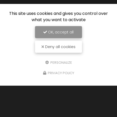
This site uses cookies and gives you control over
what you want to activate
OK, accept all
Deny all cookies
PERSONALIZE
PRIVACY POLICY
29/07/2024
Nouveau support de communication web
Albe Motors à Arras
vous présente son
nouveau support de communication web
réalisé par la société
BIIM COM
. Vous souhaitant
une agréable visite, si vous avez…